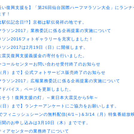
長い復興支援を】「第26回仙台国際ハーフマラソン大会」にランナ
ます！
は駅伝記念日!?】京都は駅伝発祥の地です。
マラソン2017」業務委託に係る企画提案の実施について
ラソン2016フォトギャラリーを充実しました！
ソン2017は2月19日（日）に開催します。
大震災復興支援義援金の寄付を行いました。
ーコールセンターお問い合わせ受付終了のお知らせ
28（月）まで】公式フォトサービス販売終了のお知らせ
マラソン2017」広報業務委託に係る企画提案の実施について
アドバイス」ページを更新しました。
出そう！復興支援の灯」～東日本大震災から5年～
13（日）まで】ランナーアンケートにご協力をお願いします。
Mでフィニッシュシーンの無料配信(4/1～)＆3/14（月）特集番組放
新聞のお申し込みは3月10日（木）までです。
ティアセンターの業務終了について