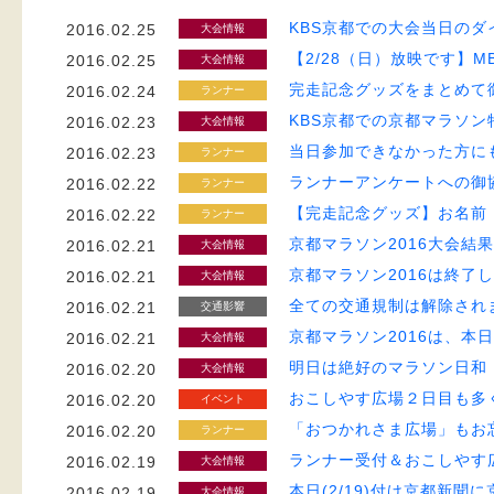
KBS京都での大会当日の
2016.02.25
大会情報
【2/28（日）放映です】
2016.02.25
大会情報
完走記念グッズをまとめて
2016.02.24
ランナー
KBS京都での京都マラソン特
2016.02.23
大会情報
当日参加できなかった方に
2016.02.23
ランナー
ランナーアンケートへの御協
2016.02.22
ランナー
【完走記念グッズ】お名前
2016.02.22
ランナー
京都マラソン2016大会結
2016.02.21
大会情報
京都マラソン2016は終了
2016.02.21
大会情報
全ての交通規制は解除され
2016.02.21
交通影響
京都マラソン2016は、本
2016.02.21
大会情報
明日は絶好のマラソン日和
2016.02.20
大会情報
おこしやす広場２日目も多
2016.02.20
イベント
「おつかれさま広場」もお
2016.02.20
ランナー
ランナー受付＆おこしやす
2016.02.19
大会情報
本日(2/19)付け京都新
2016.02.19
大会情報